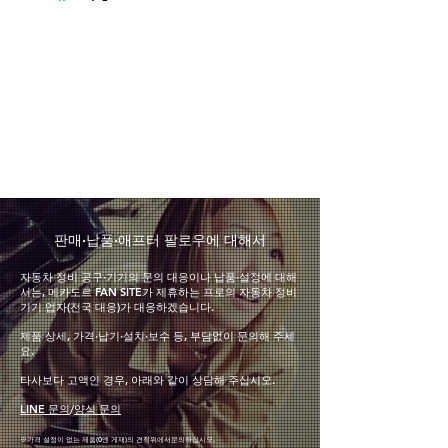
​판매·납품·애프터 팔로우에 대해서
자동차 정비 공구·기기의 문의 대응이나 납품·설정에 대해
서는, 메카도르 FAN SITE가 제휴하는 프로의 자동차 정비
기기 업자(전국 대응)가 대응하겠습니다.
제품 상세, 가격·납기·설치·보수 등, 부담없이 문의해 주세
요.
타사보다 고액인 경우, 아래와 같이 상담해 주십시오.
LINE 문의
/
양식 문의
※가격 설정이 없는 제품(0엔 게재
)의 견적
위에서
문의하십시오.