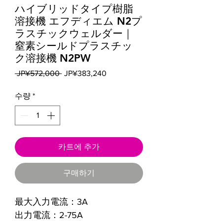
ハイブリッドタイプ樹脂
溶接機 エフディエム N2プ
ラスチックウェルダー｜
窒素シールドプラスチッ
ク溶接機 N2PW
일
할
 JP¥572,000 
JP¥383,240
반
인
가
가
수량
*
카트에 추가
구매하기
最大入力電流：3A
出力電流：2-75A