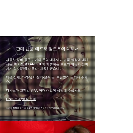
​판매·납품·애프터 팔로우에 대해서
자동차 정비 공구·기기의 문의 대응이나 납품·설정에 대해
서는, 메카도르 FAN SITE가 제휴하는 프로의 자동차 정비
기기 업자(전국 대응)가 대응하겠습니다.
제품 상세, 가격·납기·설치·보수 등, 부담없이 문의해 주세
요.
타사보다 고액인 경우, 아래와 같이 상담해 주십시오.
LINE 문의
/
양식 문의
※가격 설정이 없는 제품(0엔 게재
)의 견적
위에서
문의하십시오.