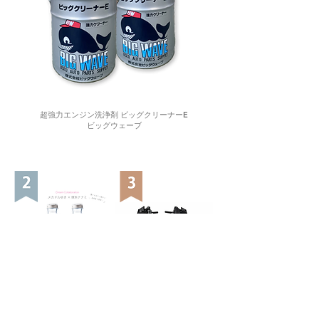
超強力エンジン洗浄剤 ビッグクリーナーE
ビッグウェーブ
Aグレーズ ガラス超撥水
100Vで使える エフディ
クリスタルビジョン
エム 小型スタッド溶接機
160ml（フロントガラス
ウルトラスポットNANO