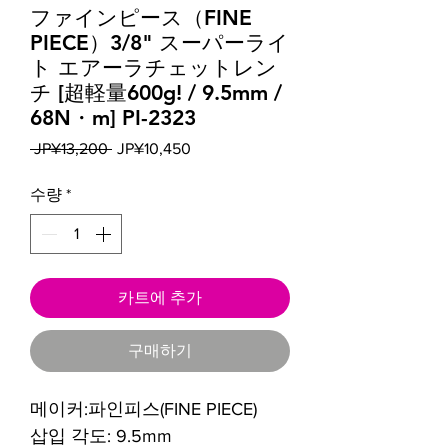
ファインピース（FINE
PIECE）3/8" スーパーライ
ト エアーラチェットレン
チ [超軽量600g! / 9.5mm /
68N・m] PI-2323
일
할
 JP¥13,200 
JP¥10,450
반
인
가
가
수량
*
카트에 추가
구매하기
메이커:파인피스(FINE PIECE)
삽입 각도: 9.5mm