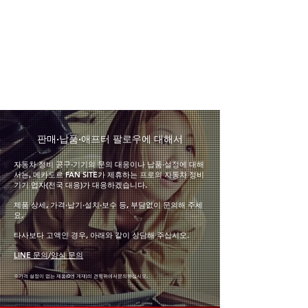
​판매·납품·애프터 팔로우에 대해서
자동차 정비 공구·기기의 문의 대응이나 납품·설정에 대해
서는, 메카도르 FAN SITE가 제휴하는 프로의 자동차 정비
기기 업자(전국 대응)가 대응하겠습니다.
제품 상세, 가격·납기·설치·보수 등, 부담없이 문의해 주세
요.
타사보다 고액인 경우, 아래와 같이 상담해 주십시오.
LINE 문의
/
양식 문의
※가격 설정이 없는 제품(0엔 게재
)의 견적
위에서
문의하십시오.