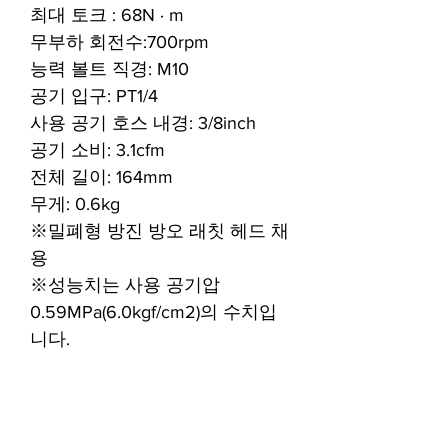
최대 토크 : 68N · m
무부하 회전수:700rpm
능력 볼트 직경: M10
공기 입구: PT1/4
사용 공기 호스 내경: 3/8inch
공기 소비: 3.1cfm
전체 길이: 164mm
무게: 0.6kg
※밀폐형 방진 방오 래칫 헤드 채
용
※성능치는 사용 공기압
0.59MPa(6.0kgf/cm2)의 수치입
니다.